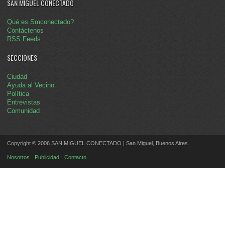
SAN MIGUEL CONECTADO
Qué es Smconectado?
Contáctenos
RSS Feeds
SECCIONES
Ciudad
Ayuda al Vecino
Política
Entrevistas
Comunidad
Copyright © 2006 SAN MIGUEL CONECTADO | San Miguel, Buenos Aires.
Nosotros
Publicidad
Contacto