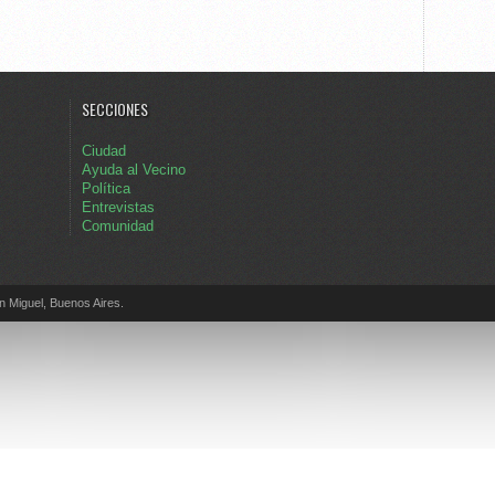
SECCIONES
Ciudad
Ayuda al Vecino
Política
Entrevistas
Comunidad
Miguel, Buenos Aires.