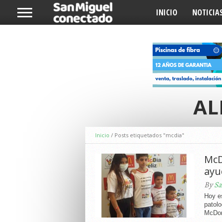
INICIO
NOTICIA
AL
Inicio
/
Posts etiquetados "mcdia"
McD
ayu
By
Sa
Hoy es
patol
McDon