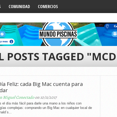
S
COMUNIDAD
COMERCIOS
L POSTS TAGGED "MCD
ía Feliz: cada Big Mac cuenta para
dar
n Miguel Conectado
on 10/11/2017
 el día más fácil para darle una mano a los niños con
ogías complejas: comprando un Big Mac en cualquier local de
ald´s...