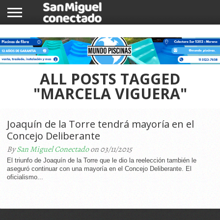
INICIO
NOTICIAS
COMUNIDAD
COMERCIOS
ALL POSTS TAGGED
"MARCELA VIGUERA"
Joaquín de la Torre tendrá mayoría en el
Concejo Deliberante
By
San Miguel Conectado
on 03/11/2015
El triunfo de Joaquín de la Torre que le dio la reelección también le
aseguró continuar con una mayoría en el Concejo Deliberante. El
oficialismo...