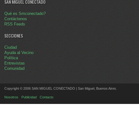
SAN MIGUEL CONECTADO
Qué es Smconectado?
Contáctenos
RSS Feeds
SECCIONES
Ciudad
Ayuda al Vecino
Política
Entrevistas
Comunidad
Copyright © 2006 SAN MIGUEL CONECTADO | San Miguel, Buenos Aires.
Nosotros
Publicidad
Contacto