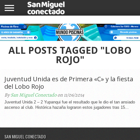
INICIO
NOTICIAS
COMUNIDAD
COMERCIOS
ALL POSTS TAGGED "LOBO
ROJO"
Juventud Unida es de Primera «C» y la fiesta
del Lobo Rojo
By
San Miguel Conectado
on 11/06/2014
Juventud Unida 2 – 2 Yupanqui fue el resultado que le dio el tan ansiado
ascenso al club. Histórica hazaña lograron estos jugadores tras 15...
SAN MIGUEL CONECTADO