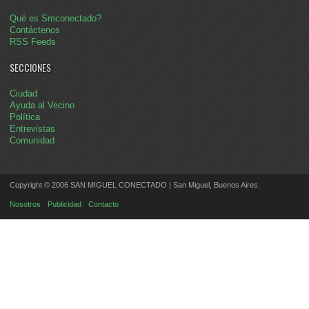
Qué es Smconectado?
Contáctenos
RSS Feeds
SECCIONES
Ciudad
Ayuda al Vecino
Política
Entrevistas
Comunidad
Copyright © 2006 SAN MIGUEL CONECTADO | San Miguel, Buenos Aires.
Nosotros
Publicidad
Contacto