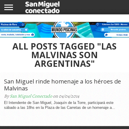
INICIO
NOTICIAS
COMUNIDAD
COMERCIOS
ALL POSTS TAGGED "LAS
MALVINAS SON
ARGENTINAS"
San Miguel rinde homenaje a los héroes de
Malvinas
By
San Miguel Conectado
on 04/04/2014
El Intendente de San Miguel, Joaquín de la Torre, participará este
sábado a las 18hs en la Plaza de las Carretas de un homenaje a...