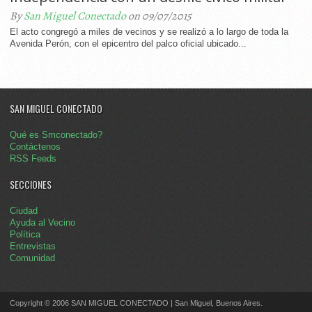
By
San Miguel Conectado
on 09/07/2015
El acto congregó a miles de vecinos y se realizó a lo largo de toda la
Avenida Perón, con el epicentro del palco oficial ubicado...
SAN MIGUEL CONECTADO
Qué es Smconectado?
Contáctenos
RSS Feeds
SECCIONES
Ciudad
Ayuda al Vecino
Política
Entrevistas
Comunidad
Copyright © 2006 SAN MIGUEL CONECTADO | San Miguel, Buenos Aires.