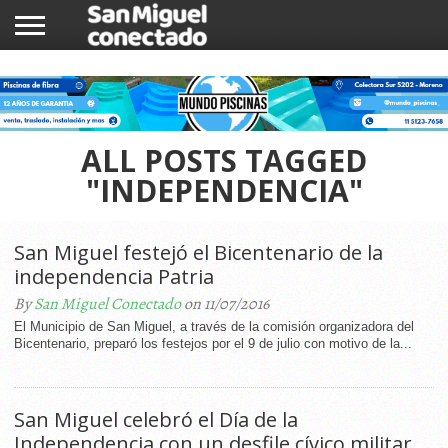
INICIO
NOTICIAS
COMUNIDAD
COMERCIOS
ALL POSTS TAGGED
"INDEPENDENCIA"
San Miguel festejó el Bicentenario de la
independencia Patria
By
San Miguel Conectado
on 11/07/2016
El Municipio de San Miguel, a través de la comisión organizadora del
Bicentenario, preparó los festejos por el 9 de julio con motivo de la...
San Miguel celebró el Día de la
Independencia con un desfile cívico militar