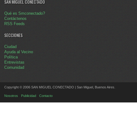
SAN MIGUEL CONECTADO
Qué es Smconectado?
Contáctenos
RSS Feeds
SECCIONES
Ciudad
Ayuda al Vecino
Política
Entrevistas
Comunidad
Copyright © 2006 SAN MIGUEL CONECTADO | San Miguel, Buenos Aires.
Nosotros
Publicidad
Contacto