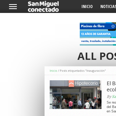
INICIO
NOTICIA
ALL PO
Inicio
/
Posts etiquetados "Inauguración"
El 
eco
By
Sa
Se rea
del Ba
en San