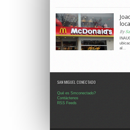
Joa
loc
By
Sa
INAUG
ubicad
al...
SAN MIGUEL CONECTADO
Qué es Smconectado?
Contáctenos
RSS Feeds