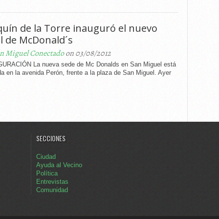
quín de la Torre inauguró el nuevo
al de McDonald´s
n Miguel Conectado
on 03/08/2012
URACIÓN La nueva sede de Mc Donalds en San Miguel está
a en la avenida Perón, frente a la plaza de San Miguel. Ayer
SECCIONES
Ciudad
Ayuda al Vecino
Política
Entrevistas
Comunidad