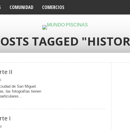
S
COMUNIDAD
COMERCIOS
POSTS TAGGED "HISTOR
te II
6
 ciudad de San Miguel.
s, las fotografías tienen
articulares...
te I
6