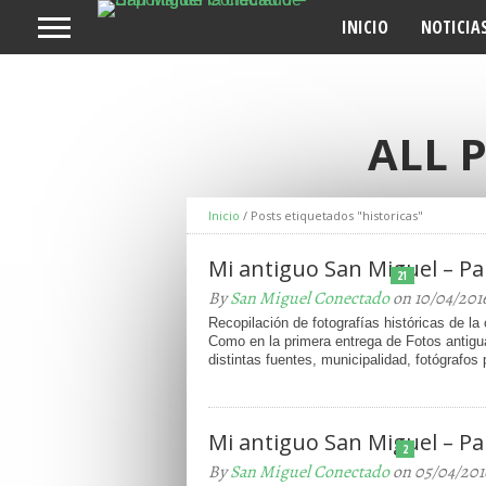
INICIO
NOTICIA
ALL 
Inicio
/
Posts etiquetados "historicas"
Mi antiguo San Miguel – Par
21
By
San Miguel Conectado
on 10/04/201
Recopilación de fotografías históricas de la
Como en la primera entrega de Fotos antigua
distintas fuentes, municipalidad, fotógrafos p
Mi antiguo San Miguel – Par
2
By
San Miguel Conectado
on 05/04/201