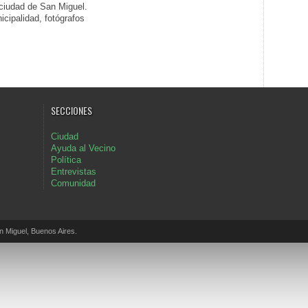
 ciudad de San Miguel.
icipalidad, fotógrafos
SECCIONES
Ciudad
Ayuda al Vecino
Política
Entrevistas
Comunidad
Miguel, Buenos Aires.