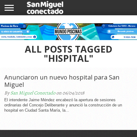
INICIO
NOTICIAS
COMUNIDAD
COMERCIOS
ALL POSTS TAGGED
"HISPITAL"
Anunciaron un nuevo hospital para San
Miguel
By
San Miguel Conectado
on 06/04/2018
El intendente Jaime Méndez encabezó la apertura de sesiones
ordinarias del Concejo Deliberante y anunció la construcción de un
hospital en Ciudad Santa María, la...