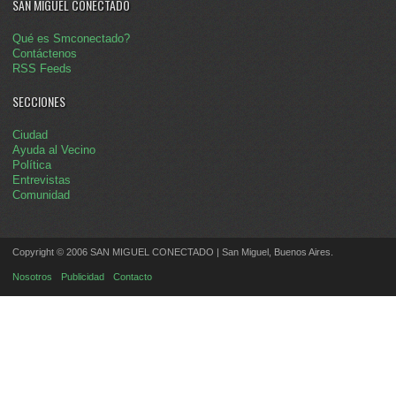
SAN MIGUEL CONECTADO
Qué es Smconectado?
Contáctenos
RSS Feeds
SECCIONES
Ciudad
Ayuda al Vecino
Política
Entrevistas
Comunidad
Copyright © 2006 SAN MIGUEL CONECTADO | San Miguel, Buenos Aires.
Nosotros
Publicidad
Contacto