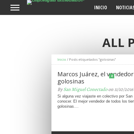
INICIO
NOTICIA
ALL 
Inicio
/
Posts etiquetados "golosinas"
Marcos Juárez, el vendedor
4
golosinas
By
San Miguel Conectado
on 11/10/2016
Si alguna vez viajaste en colectivo por San
conocer. El mejor vendedor de todos los tie
golosinas....