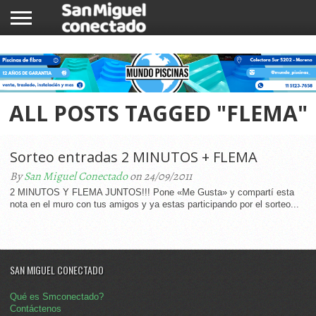
INICIO
NOTICIAS
COMUNIDAD
COMERCIOS
ALL POSTS TAGGED "FLEMA"
Sorteo entradas 2 MINUTOS + FLEMA
By
San Miguel Conectado
on 24/09/2011
2 MINUTOS Y FLEMA JUNTOS!!! Pone «Me Gusta» y compartí esta
nota en el muro con tus amigos y ya estas participando por el sorteo...
SAN MIGUEL CONECTADO
Qué es Smconectado?
Contáctenos