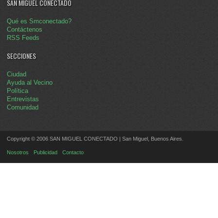
SAN MIGUEL CONECTADO
Qué es Smconectado?
Contáctenos
RSS Feeds
SECCIONES
Ciudad
Ayuda al Vecino
Política
Entrevistas
Comunidad
Copyright © 2006 SAN MIGUEL CONECTADO | San Miguel, Buenos Aires.
Nosotros
Publicidad
Contacto