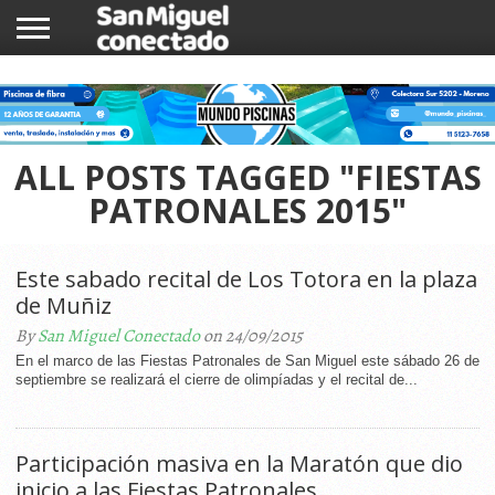
INICIO
NOTICIAS
COMUNIDAD
COMERCIOS
ALL POSTS TAGGED "FIESTAS
PATRONALES 2015"
Este sabado recital de Los Totora en la plaza
de Muñiz
By
San Miguel Conectado
on 24/09/2015
En el marco de las Fiestas Patronales de San Miguel este sábado 26 de
septiembre se realizará el cierre de olimpíadas y el recital de...
Participación masiva en la Maratón que dio
inicio a las Fiestas Patronales