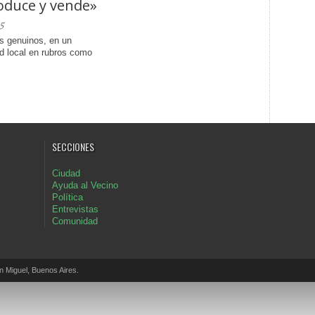
oduce y vende»
5
es genuinos, en un
ad local en rubros como
SECCIONES
Ciudad
Ayuda al Vecino
Política
Entrevistas
Comunidad
Miguel, Buenos Aires.