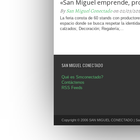
«San Miguel emprende, pr
By
San Miguel Conectado
on 02/03/201
La feria consta de 60 stands con productor
espacio donde se busca respetar la identid
calzados; Decoración; Regalería;...
SAN MIGUEL CONECTADO
Qué es Smconectado?
Contáctenos
RSS Feeds
Copyright © 2006 SAN MIGUEL CONECTADO | San 