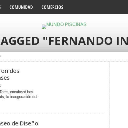
S
COMUNIDAD
COMERCIOS
 TAGGED "FERNANDO I
"
ron dos
ases
5
 Torre, encabezó hoy
ds, la inauguración del
aseo de Diseño