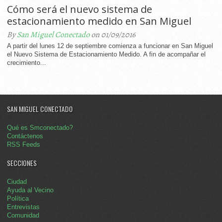
Cómo será el nuevo sistema de
estacionamiento medido en San Miguel
By
San Miguel Conectado
on 01/09/2016
A partir del lunes 12 de septiembre comienza a funcionar en San Miguel
el Nuevo Sistema de Estacionamiento Medido. A fin de acompañar el
crecimiento...
SAN MIGUEL CONECTADO
Qué es Smconectado?
Contáctenos
RSS Feeds
SECCIONES
Ciudad
Ayuda al Vecino
Política
Entrevistas
Comunidad