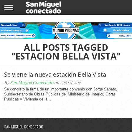
INICIO
NOTICIAS
COMUNIDAD
COMERCIOS
ALL POSTS TAGGED
"ESTACION BELLA VISTA"
Se viene la nueva estación Bella Vista
By
San Miguel Conectado
on 29/03/2017
Se concreto la firma de un importante convenio con Jorge Sábato,
Subsecretario de Obras Públicas del Ministerio del Interior, Obras
Públicas y Vivienda de la...
SAN MIGUEL CONECTADO