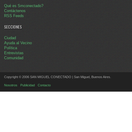
Qué es Smconectado?
Contáctenos
RSS Feeds
SECCIONES
Ciudad
Ayuda al Vecino
Política
Entrevistas
Comunidad
Copyright © 2006 SAN MIGUEL CONECTADO | San Miguel, Buenos Aires.
Nosotros
Publicidad
Contacto