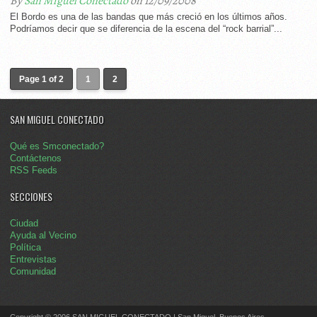
By
San Miguel Conectado
on 12/09/2008
El Bordo es una de las bandas que más creció en los últimos años.
Podríamos decir que se diferencia de la escena del “rock barrial”...
Page 1 of 2
1
2
SAN MIGUEL CONECTADO
Qué es Smconectado?
Contáctenos
RSS Feeds
SECCIONES
Ciudad
Ayuda al Vecino
Política
Entrevistas
Comunidad