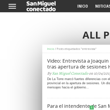
INICIO
NOTICIA
ALL 
Inicio
/
Posts etiquetados "entrevista"
Video: Entrevista a Joaquin
tras apertura de sesiones
By
San Miguel Conectado
on 10/04/201
De La Torre marcó fuertes diferencias con e
provincial en la apertura de sesiones. Un d
mensajes hacia el gobierno...
Para el intendente de San 
1