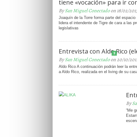
tiene «vocación» para ir c
By
San Miguel Conectado
on 18/02/201
Joaquín de la Torre forma parte del espaci
lidera el intendente de Tigre de cara a las 
legislativas
Entrevista con Aldo Rico (e
9
By
San Miguel Conectado
on 20/10/201
Aldo Rico A continuación podrán leer la entr
a Aldo Rico, realizada en el living de su cas
Ent
By
Sa
“Me g
Estam
escena