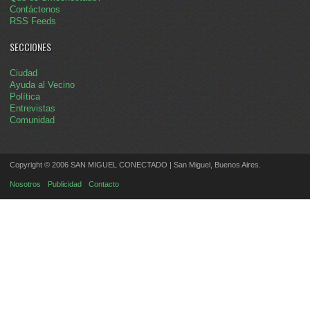
Contáctenos
RSS Feeds
SECCIONES
Ciudad
Ayuda al Vecino
Política
Entrevistas
Comunidad
Copyright © 2006 SAN MIGUEL CONECTADO | San Miguel, Buenos Aires.
Nosotros
Publicidad
Contacto