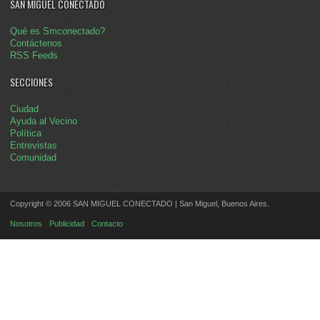
SAN MIGUEL CONECTADO
Qué es Smconectado?
Contáctenos
RSS Feeds
SECCIONES
Ciudad
Ayuda al Vecino
Política
Entrevistas
Comunidad
Copyright © 2006 SAN MIGUEL CONECTADO | San Miguel, Buenos Aires.
Nosotros
Publicidad
Contacto