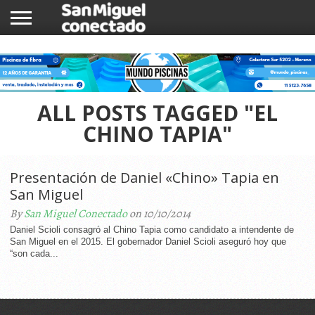
INICIO
NOTICIAS
COMUNIDAD
COMERCIOS
ALL POSTS TAGGED "EL
CHINO TAPIA"
Presentación de Daniel «Chino» Tapia en
San Miguel
By
San Miguel Conectado
on 10/10/2014
Daniel Scioli consagró al Chino Tapia como candidato a intendente de
San Miguel en el 2015. El gobernador Daniel Scioli aseguró hoy que
“son cada...