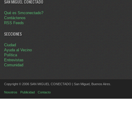
SAN MIGUEL CONECTADO
Qué es Smconectado?
Contáctenos
RSS Feeds
SECCIONES
Ciudad
Ayuda al Vecino
Política
Entrevistas
Comunidad
Copyright © 2006 SAN MIGUEL CONECTADO | San Miguel, Buenos Aires.
Nosotros
Publicidad
Contacto