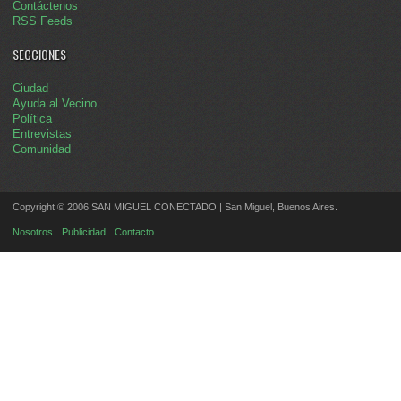
Contáctenos
RSS Feeds
SECCIONES
Ciudad
Ayuda al Vecino
Política
Entrevistas
Comunidad
Copyright © 2006 SAN MIGUEL CONECTADO | San Miguel, Buenos Aires.
Nosotros
Publicidad
Contacto