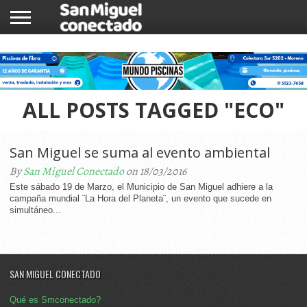
INICIO
NOTICIAS
COMUNIDAD
COMERCIOS
ALL POSTS TAGGED "ECO"
San Miguel se suma al evento ambiental
By
San Miguel Conectado
on 18/03/2016
Este sábado 19 de Marzo, el Municipio de San Miguel adhiere a la
campaña mundial ¨La Hora del Planeta¨, un evento que sucede en
simultáneo...
SAN MIGUEL CONECTADO
Qué es Smconectado?