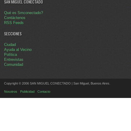
SAN MIGUEL CONECTADO
Qué es Smconectado?
Contáctenos
RSS Feeds
SECCIONES
Ciudad
Ayuda al Vecino
Política
Entrevistas
Comunidad
Copyright © 2006 SAN MIGUEL CONECTADO | San Miguel, Buenos Aires.
Nosotros
Publicidad
Contacto