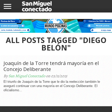
INICIO
NOTICIAS
COMUNIDAD
COMERCIOS
ALL POSTS TAGGED "DIEGO
BELÓN"
Joaquín de la Torre tendrá mayoría en el
Concejo Deliberante
By
San Miguel Conectado
on 03/11/2015
El triunfo de Joaquín de la Torre que le dio la reelección también le
aseguró continuar con una mayoría en el Concejo Deliberante. El
oficialismo...