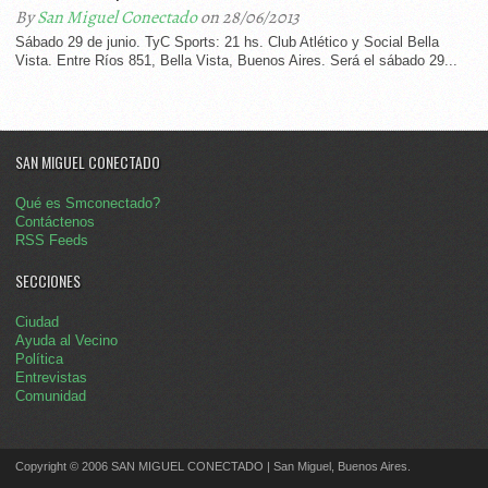
By
San Miguel Conectado
on 28/06/2013
Sábado 29 de junio. TyC Sports: 21 hs. Club Atlético y Social Bella
Vista. Entre Ríos 851, Bella Vista, Buenos Aires. Será el sábado 29...
SAN MIGUEL CONECTADO
Qué es Smconectado?
Contáctenos
RSS Feeds
SECCIONES
Ciudad
Ayuda al Vecino
Política
Entrevistas
Comunidad
Copyright © 2006 SAN MIGUEL CONECTADO | San Miguel, Buenos Aires.