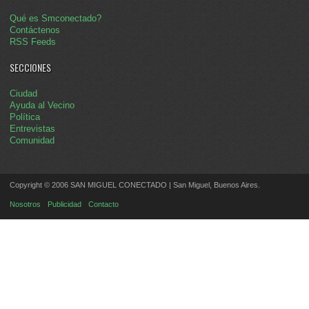
Qué es Smconectado?
Contáctenos
RSS Feeds
SECCIONES
Ciudad
Ayuda al Vecino
Política
Entrevistas
Comunidad
Copyright © 2006 SAN MIGUEL CONECTADO | San Miguel, Buenos Aires.
Nosotros
Publicidad
Contacto