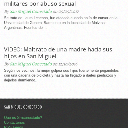
militares por abuso sexual
By
San Miguel Conectado
on 05/05/2017
Se trata de Laura Lescano, fue atacada cuando salía de cursar en la
Universidad de General Sarmiento en la localidad de Malvinas
Argentinas. Fuentes del...
VIDEO: Maltrato de una madre hacia sus
hijos en San Miguel
By
San Miguel Conectado
on 12/10/2016
Según los vecinos, la mujer golpea sus hijos fuertemente pegándoles
con una cadena de bicicleta y hasta ha llegado a darles piedrazos y
dejarlos durmiendo...
SAN MIGUEL CONECTADO
Qué es Smconectado?
Contáctenos
RSS Feeds