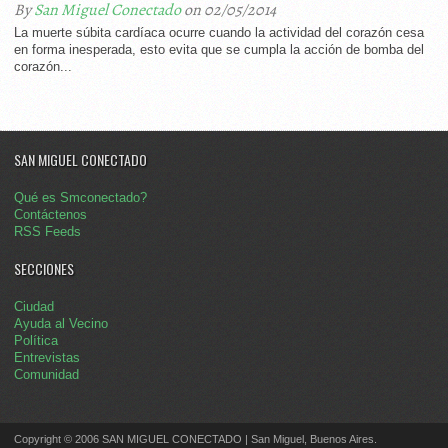
By
San Miguel Conectado
on 02/05/2014
La muerte súbita cardíaca ocurre cuando la actividad del corazón cesa
en forma inesperada, esto evita que se cumpla la acción de bomba del
corazón...
SAN MIGUEL CONECTADO
Qué es Smconectado?
Contáctenos
RSS Feeds
SECCIONES
Ciudad
Ayuda al Vecino
Política
Entrevistas
Comunidad
Copyright © 2006 SAN MIGUEL CONECTADO | San Miguel, Buenos Aires.