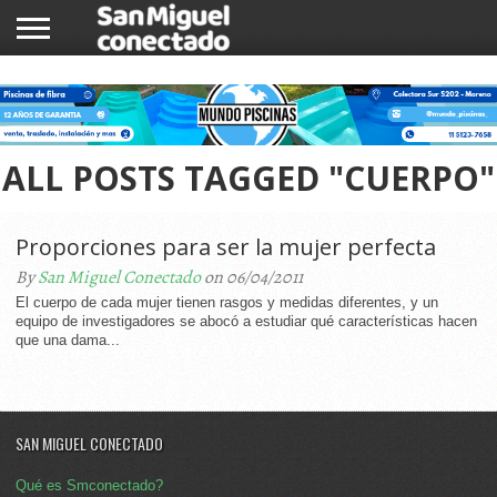
INICIO
NOTICIAS
COMUNIDAD
COMERCIOS
ALL POSTS TAGGED "CUERPO"
Proporciones para ser la mujer perfecta
By
San Miguel Conectado
on 06/04/2011
El cuerpo de cada mujer tienen rasgos y medidas diferentes, y un
equipo de investigadores se abocó a estudiar qué características hacen
que una dama...
SAN MIGUEL CONECTADO
Qué es Smconectado?