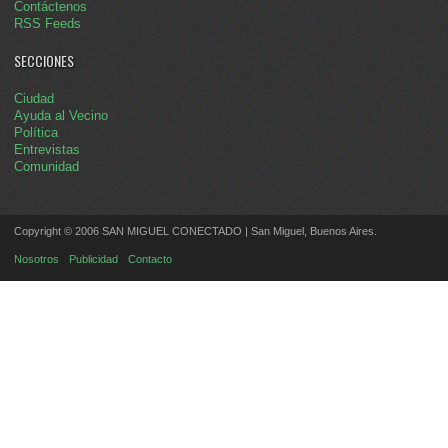
Contáctenos
RSS Feeds
SECCIONES
Ciudad
Ayuda al Vecino
Política
Entrevistas
Comunidad
Copyright © 2006 SAN MIGUEL CONECTADO | San Miguel, Buenos Aires.
Nosotros
Publicidad
Contacto