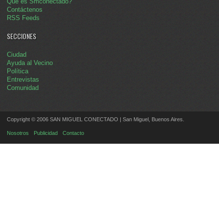
Qué es Smconectado?
Contáctenos
RSS Feeds
SECCIONES
Ciudad
Ayuda al Vecino
Política
Entrevistas
Comunidad
Copyright © 2006 SAN MIGUEL CONECTADO | San Miguel, Buenos Aires.
Nosotros
Publicidad
Contacto