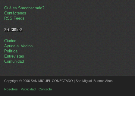
Qué es Smconectado?
Contáctenos
RSS Feeds
SECCIONES
Ciudad
Ayuda al Vecino
Política
Entrevistas
Comunidad
Copyright © 2006 SAN MIGUEL CONECTADO | San Miguel, Buenos Aires.
Nosotros
Publicidad
Contacto