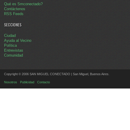
Qué es Smconectado?
Contáctenos
RSS Feeds
SECCIONES
Ciudad
Ayuda al Vecino
Política
Entrevistas
Comunidad
Copyright © 2006 SAN MIGUEL CONECTADO | San Miguel, Buenos Aires.
Nosotros
Publicidad
Contacto