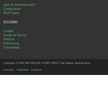
Qué es Smconectado?
Contáctenos
RSS Feeds
SECCIONES
Ciudad
Ayuda al Vecino
Política
Entrevistas
Comunidad
Copyright © 2006 SAN MIGUEL CONECTADO | San Miguel, Buenos Aires.
Nosotros
Publicidad
Contacto