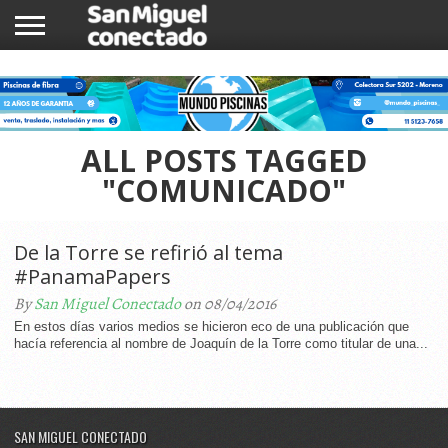
INICIO
NOTICIAS
COMUNIDAD
COMERCIOS
ALL POSTS TAGGED
"COMUNICADO"
De la Torre se refirió al tema
#PanamaPapers
By
San Miguel Conectado
on 08/04/2016
En estos días varios medios se hicieron eco de una publicación que
hacía referencia al nombre de Joaquín de la Torre como titular de una...
SAN MIGUEL CONECTADO