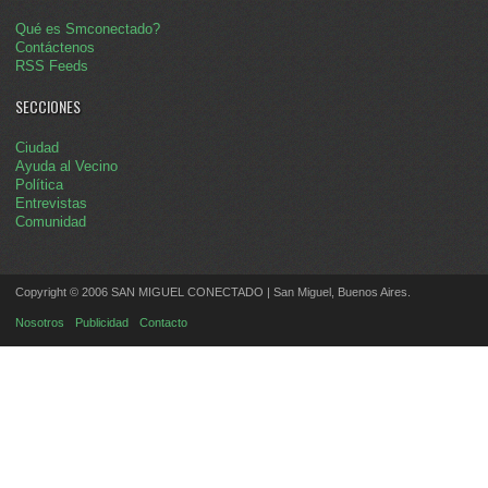
Qué es Smconectado?
Contáctenos
RSS Feeds
SECCIONES
Ciudad
Ayuda al Vecino
Política
Entrevistas
Comunidad
Copyright © 2006 SAN MIGUEL CONECTADO | San Miguel, Buenos Aires.
Nosotros
Publicidad
Contacto