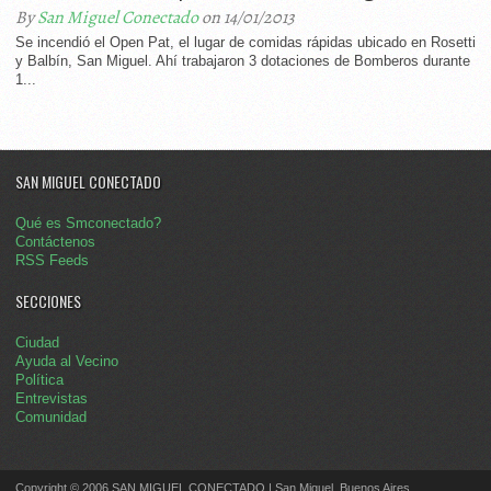
By
San Miguel Conectado
on 14/01/2013
Se incendió el Open Pat, el lugar de comidas rápidas ubicado en Rosetti
y Balbín, San Miguel. Ahí trabajaron 3 dotaciones de Bomberos durante
1...
SAN MIGUEL CONECTADO
Qué es Smconectado?
Contáctenos
RSS Feeds
SECCIONES
Ciudad
Ayuda al Vecino
Política
Entrevistas
Comunidad
Copyright © 2006 SAN MIGUEL CONECTADO | San Miguel, Buenos Aires.