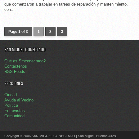
que comenzaron a trabajar en tareas de reparación y mantenimiento,
con...
Page 1 of 3
1
2
3
SAN MIGUEL CONECTADO
Qué es Smconectado?
Contáctenos
RSS Feeds
SECCIONES
Ciudad
Ayuda al Vecino
Política
Entrevistas
Comunidad
Copyright © 2006 SAN MIGUEL CONECTADO | San Miguel, Buenos Aires.