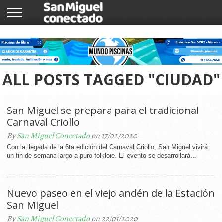
INICIO
NOTICIAS
COMUNIDAD
COMERCIOS
ALL POSTS TAGGED "CIUDAD"
San Miguel se prepara para el tradicional
Carnaval Criollo
By
San Miguel Conectado
on 17/02/2020
Con la llegada de la 6ta edición del Carnaval Criollo, San Miguel vivirá
un fin de semana largo a puro folklore. El evento se desarrollará...
Nuevo paseo en el viejo andén de la Estación
San Miguel
By
San Miguel Conectado
on 22/01/2020