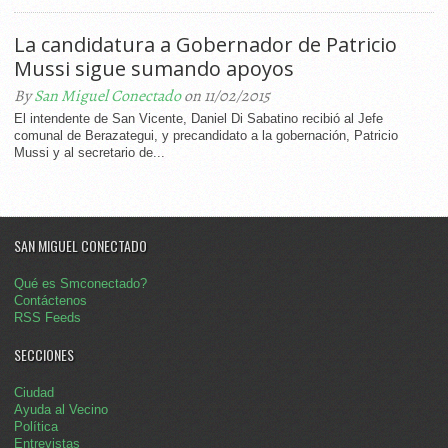
La candidatura a Gobernador de Patricio
Mussi sigue sumando apoyos
By
San Miguel Conectado
on 11/02/2015
El intendente de San Vicente, Daniel Di Sabatino recibió al Jefe
comunal de Berazategui, y precandidato a la gobernación, Patricio
Mussi y al secretario de...
SAN MIGUEL CONECTADO
Qué es Smconectado?
Contáctenos
RSS Feeds
SECCIONES
Ciudad
Ayuda al Vecino
Política
Entrevistas