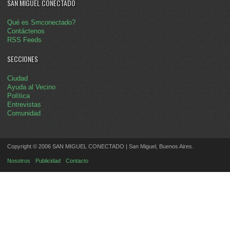
SAN MIGUEL CONECTADO
Qué es Smconectado?
Contáctenos
RSS Feeds
SECCIONES
Ciudad
Ayuda al Vecino
Política
Entrevistas
Comunidad
Copyright © 2006 SAN MIGUEL CONECTADO | San Miguel, Buenos Aires.
Nosotros
Publicidad
Contacto