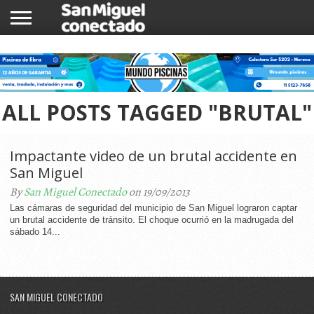
INICIO
NOTICIAS
COMUNIDAD
COMERCIOS
ALL POSTS TAGGED "BRUTAL"
Impactante video de un brutal accidente en
San Miguel
By
San Miguel Conectado
on 19/09/2013
Las cámaras de seguridad del municipio de San Miguel lograron captar
un brutal accidente de tránsito. El choque ocurrió en la madrugada del
sábado 14...
SAN MIGUEL CONECTADO