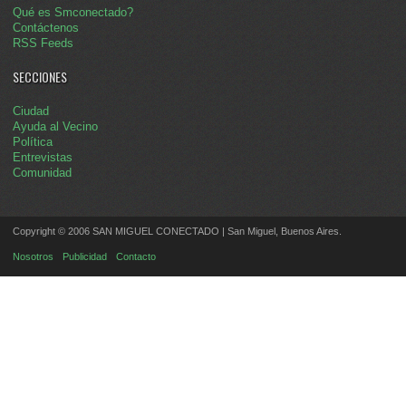
Qué es Smconectado?
Contáctenos
RSS Feeds
SECCIONES
Ciudad
Ayuda al Vecino
Política
Entrevistas
Comunidad
Copyright © 2006 SAN MIGUEL CONECTADO | San Miguel, Buenos Aires.
Nosotros
Publicidad
Contacto