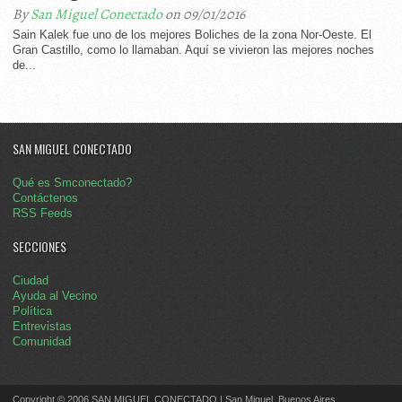
By
San Miguel Conectado
on 09/01/2016
Sain Kalek fue uno de los mejores Boliches de la zona Nor-Oeste. El
Gran Castillo, como lo llamaban. Aquí se vivieron las mejores noches
de...
SAN MIGUEL CONECTADO
Qué es Smconectado?
Contáctenos
RSS Feeds
SECCIONES
Ciudad
Ayuda al Vecino
Política
Entrevistas
Comunidad
Copyright © 2006 SAN MIGUEL CONECTADO | San Miguel, Buenos Aires.