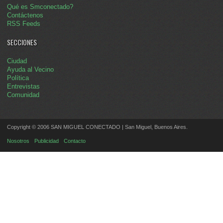
Qué es Smconectado?
Contáctenos
RSS Feeds
SECCIONES
Ciudad
Ayuda al Vecino
Política
Entrevistas
Comunidad
Copyright © 2006 SAN MIGUEL CONECTADO | San Miguel, Buenos Aires.
Nosotros
Publicidad
Contacto