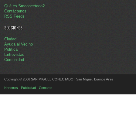
Qué es Smconectado?
Contáctenos
RSS Feeds
SECCIONES
Ciudad
Ayuda al Vecino
Política
Entrevistas
Comunidad
Copyright © 2006 SAN MIGUEL CONECTADO | San Miguel, Buenos Aires.
Nosotros
Publicidad
Contacto