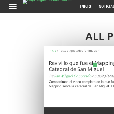
INICIO
NOTICIA
ALL 
Inicio
/
Posts etiquetados "animacion"
Reviví lo que fue el Mappi
1
Catedral de San Miguel
By
San Miguel Conectado
on 12/07/201
Compartimos el video completo de lo que fue
Mapping sobre la catedral de San Miguel. El v