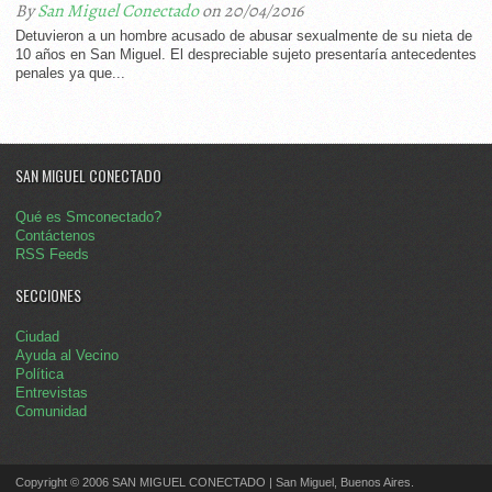
By
San Miguel Conectado
on 20/04/2016
Detuvieron a un hombre acusado de abusar sexualmente de su nieta de
10 años en San Miguel. El despreciable sujeto presentaría antecedentes
penales ya que...
SAN MIGUEL CONECTADO
Qué es Smconectado?
Contáctenos
RSS Feeds
SECCIONES
Ciudad
Ayuda al Vecino
Política
Entrevistas
Comunidad
Copyright © 2006 SAN MIGUEL CONECTADO | San Miguel, Buenos Aires.