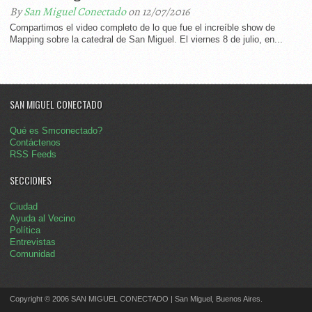
By
San Miguel Conectado
on 12/07/2016
Compartimos el video completo de lo que fue el increíble show de
Mapping sobre la catedral de San Miguel. El viernes 8 de julio, en...
SAN MIGUEL CONECTADO
Qué es Smconectado?
Contáctenos
RSS Feeds
SECCIONES
Ciudad
Ayuda al Vecino
Política
Entrevistas
Comunidad
Copyright © 2006 SAN MIGUEL CONECTADO | San Miguel, Buenos Aires.