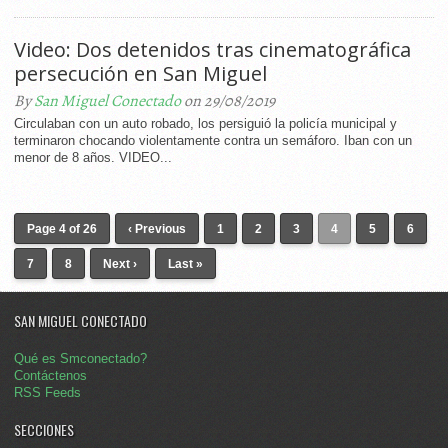
Video: Dos detenidos tras cinematográfica
persecución en San Miguel
By
San Miguel Conectado
on 29/08/2019
Circulaban con un auto robado, los persiguió la policía municipal y
terminaron chocando violentamente contra un semáforo. Iban con un
menor de 8 años. VIDEO...
Page 4 of 26
‹ Previous
1
2
3
4
5
6
7
8
Next ›
Last »
SAN MIGUEL CONECTADO
Qué es Smconectado?
Contáctenos
RSS Feeds
SECCIONES