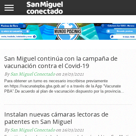
INICIO
NOTICIAS
COMUNIDAD
COMERCIOS
San Miguel continúa con la campaña de
vacunación contra el Covid-19
By
San Miguel Conectado
on 29/03/2021
Para obtener un turno es necesario inscribirse previamente
en https://vacunatepba.gba.gob.ar/ o a través de la App “Vacunate
PBA”.De acuerdo al plan de vacunación dispuesto por la provincia...
Instalan nuevas cámaras lectoras de
patentes en San Miguel
By
San Miguel Conectado
on 26/03/2021