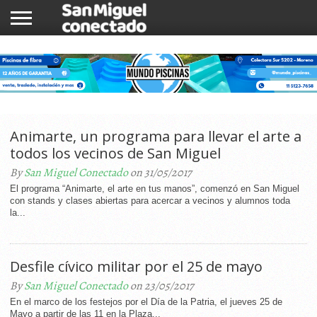
INICIO
NOTICIAS
COMUNIDAD
COMERCIOS
Animarte, un programa para llevar el arte a
todos los vecinos de San Miguel
By
San Miguel Conectado
on 31/05/2017
El programa “Animarte, el arte en tus manos”, comenzó en San Miguel
con stands y clases abiertas para acercar a vecinos y alumnos toda
la...
Desfile cívico militar por el 25 de mayo
By
San Miguel Conectado
on 23/05/2017
En el marco de los festejos por el Día de la Patria, el jueves 25 de
Mayo a partir de las 11 en la Plaza...