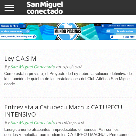
INICIO
NOTICIAS
COMUNIDAD
COMERCIOS
Ley C.A.S.M
By
San Miguel Conectado
on 11/12/2008
Como estaba previsto, el Proyecto de Ley sobre la solución definitiva de
la situación de quiebra de las instalaciones del Club Atlético San Miguel,
donde...
Entrevista a Catupecu Machu: CATUPECU
INTENSIVO
By
San Miguel Conectado
on 06/12/2008
Enérgicamente atrapantes, impredecibles e intensos. Así son los
sonidos y melodías que irradian los CATUPECU MACHU. ¿Pero cómo