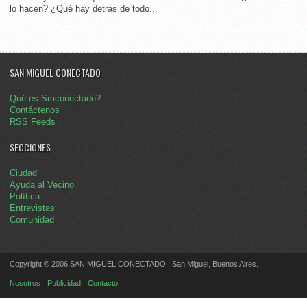
lo hacen? ¿Qué hay detrás de todo...
SAN MIGUEL CONECTADO
Qué es Smconectado?
Contáctenos
RSS Feeds
SECCIONES
Ciudad
Ayuda al Vecino
Política
Entrevistas
Comunidad
Copyright © 2006 SAN MIGUEL CONECTADO | San Miguel, Buenos Aires.
Nosotros
Publicidad
Contacto