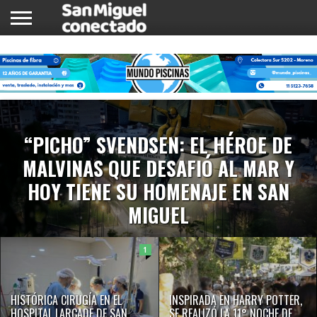
INICIO
NOTICIAS
COMUNIDAD
COMERCIOS
“PICHO” SVENDSEN: EL HÉROE DE
MALVINAS QUE DESAFIÓ AL MAR Y
HOY TIENE SU HOMENAJE EN SAN
MIGUEL
1
HISTÓRICA CIRUGÍA EN EL
INSPIRADA EN HARRY POTTER,
HOSPITAL LARCADE DE SAN
SE REALIZÓ LA 11° NOCHE DE